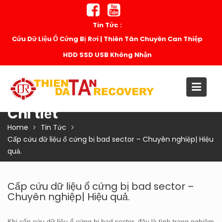
Skip
to
Tin Tức :
content
Cứu Dữ Liệu Ổ Cứng Bị Rơi | Thiên Tân Chuyên Can Thiệp
HDD SSD USB Không Nhận
Chi tiết
Home
Tin Tức
Cấp cứu dữ liệu ổ cứng bị bad sector – Chuyên nghiệp| Hiệu
quả.
Cấp cứu dữ liệu ổ cứng bị bad sector –
Chuyên nghiệp| Hiệu quả.
Khi cấp cứu dữ liệu ổ cứng bị bad sector, đây là tình trạng nghiêm