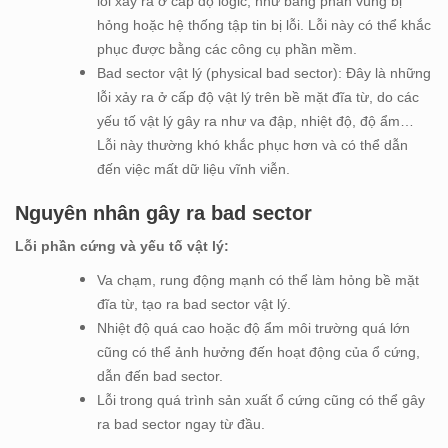
lỗi xảy ra ở cấp độ logic, như bảng phân vùng bị
hỏng hoặc hệ thống tập tin bị lỗi. Lỗi này có thể khắc
phục được bằng các công cụ phần mềm.
Bad sector vật lý (physical bad sector): Đây là những
lỗi xảy ra ở cấp độ vật lý trên bề mặt đĩa từ, do các
yếu tố vật lý gây ra như va đập, nhiệt độ, độ ẩm…
Lỗi này thường khó khắc phục hơn và có thể dẫn
đến việc mất dữ liệu vĩnh viễn.
Nguyên nhân gây ra bad sector
Lỗi phần cứng và yếu tố vật lý:
Va chạm, rung động mạnh có thể làm hỏng bề mặt
đĩa từ, tạo ra bad sector vật lý.
Nhiệt độ quá cao hoặc độ ẩm môi trường quá lớn
cũng có thể ảnh hưởng đến hoạt động của ổ cứng,
dẫn đến bad sector.
Lỗi trong quá trình sản xuất ổ cứng cũng có thể gây
ra bad sector ngay từ đầu.