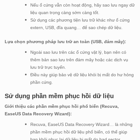
Nếu ổ cứng vẫn còn hoạt động, hãy sao lưu ngay dữ
liệu quan trọng càng sớm càng tốt.
Sử dụng các phương tiện lưu trữ khác như ổ cứng
extern, USB, đĩa quang… để sao chép dữ liệu.
Lựa chọn phương pháp lưu trữ an toàn (USB, đám mây):
Ngoài sao lưu trên các ổ cứng vật lý, bạn nên có
thêm bản sao lưu trên đám mây hoặc các dịch vụ
lưu trữ trực tuyến.
Điều này giúp bảo vệ dữ liệu khỏi bị mất do hư hỏng
phần cứng.
Sử dụng phần mềm phục hồi dữ liệu
Giới thiệu các phần mềm phục hồi phổ biến (Recuva,
EaseUS Data Recovery Wizard):
Recuva, EaseUS Data Recovery Wizard… là những
phần mềm phục hồi dữ liệu phổ biến, có thể giúp
bạn khôi phục lại dữ liệu bị mất do bad sector.