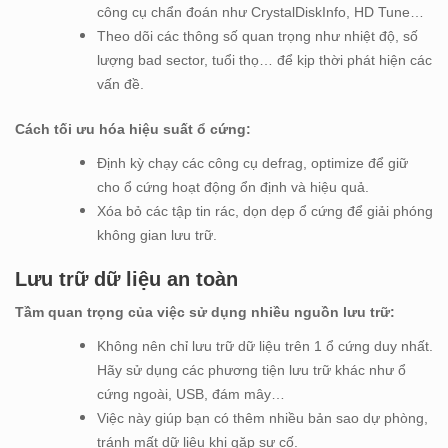
công cụ chẩn đoán như CrystalDiskInfo, HD Tune…
Theo dõi các thông số quan trọng như nhiệt độ, số
lượng bad sector, tuổi thọ… để kịp thời phát hiện các
vấn đề.
Cách tối ưu hóa hiệu suất ổ cứng:
Định kỳ chạy các công cụ defrag, optimize để giữ
cho ổ cứng hoạt động ổn định và hiệu quả.
Xóa bỏ các tập tin rác, dọn dẹp ổ cứng để giải phóng
không gian lưu trữ.
Lưu trữ dữ liệu an toàn
Tầm quan trọng của việc sử dụng nhiều nguồn lưu trữ:
Không nên chỉ lưu trữ dữ liệu trên 1 ổ cứng duy nhất.
Hãy sử dụng các phương tiện lưu trữ khác như ổ
cứng ngoài, USB, đám mây…
Việc này giúp bạn có thêm nhiều bản sao dự phòng,
tránh mất dữ liệu khi gặp sự cố.