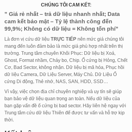
CHÚNG TÔI CAM KẾT:
” Giá rẻ nhất – trả dữ liệu nhanh nhất; Data
cam kết bảo mật – Tỷ lệ thành công đến
99,9%; Không có dữ liệu = Không tốn phí”
Là đơn vị cứu dữ liệu
TRỰC TIẾP
nên mức giá chúng tôi
mang đến luôn đảm bảo là mức giá phù hợp nhất trên thị
trường. Trung tâm chuyên Khôi Phục: Dữ liệu bị Xoá,
Ghost, Format nhầm, Cháy bo, Chip. Ổ cứng bị Hỏng, Chết
Cơ, Bad Sector, không nhận. Dữ liệu bị mã hóa, Phục hồi
dữ liệu Camera, Dữ Liệu Server, Máy Chủ. Dữ Liệu Ổ
cứng Di động, Thẻ nhớ, NAS, SAN, HDD, SSD…
Vì vậy, việc chọn địa chỉ chuyên nghiệp và uy tín sẽ giúp
bạn bảo vệ dữ liệu quan trọng an toàn. Nếu dữ liệu của
bạn gặp vấn đề ổ cứng bị bad sector. Hãy liên hệ ngay với
Trung tâm cứu dữ liệu Thiên để được tư vấn và hỗ trợ kịp
thời.