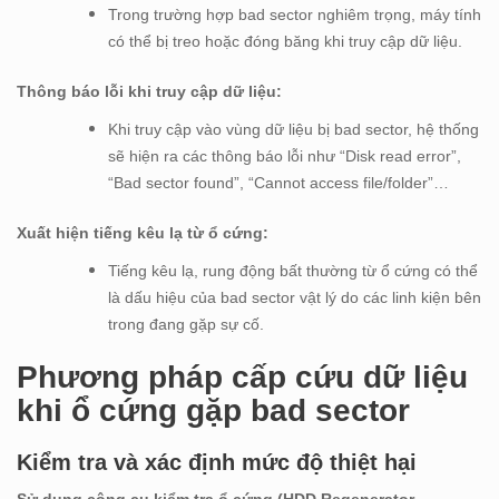
Trong trường hợp bad sector nghiêm trọng, máy tính
có thể bị treo hoặc đóng băng khi truy cập dữ liệu.
Thông báo lỗi khi truy cập dữ liệu:
Khi truy cập vào vùng dữ liệu bị bad sector, hệ thống
sẽ hiện ra các thông báo lỗi như “Disk read error”,
“Bad sector found”, “Cannot access file/folder”…
Xuất hiện tiếng kêu lạ từ ổ cứng:
Tiếng kêu lạ, rung động bất thường từ ổ cứng có thể
là dấu hiệu của bad sector vật lý do các linh kiện bên
trong đang gặp sự cố.
Phương pháp cấp cứu dữ liệu
khi ổ cứng gặp bad sector
Kiểm tra và xác định mức độ thiệt hại
Sử dụng công cụ kiểm tra ổ cứng (HDD Regenerator,