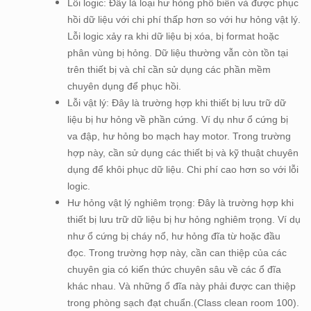
Lỗi logic: Đây là loại hư hỏng phổ biến và được phục
hồi dữ liệu với chi phí thấp hơn so với hư hỏng vật lý.
Lỗi logic xảy ra khi dữ liệu bị xóa, bị format hoặc
phân vùng bị hỏng. Dữ liệu thường vẫn còn tồn tại
trên thiết bị và chỉ cần sử dụng các phần mềm
chuyên dụng để phục hồi.
Lỗi vật lý: Đây là trường hợp khi thiết bị lưu trữ dữ
liệu bị hư hỏng về phần cứng. Ví dụ như ổ cứng bị
va đập, hư hỏng bo mạch hay motor. Trong trường
hợp này, cần sử dụng các thiết bị và kỹ thuật chuyên
dụng để khôi phục dữ liệu. Chi phí cao hơn so với lỗi
logic.
Hư hỏng vật lý nghiêm trọng: Đây là trường hợp khi
thiết bị lưu trữ dữ liệu bị hư hỏng nghiêm trọng. Ví dụ
như ổ cứng bị cháy nổ, hư hỏng đĩa từ hoặc đầu
đọc. Trong trường hợp này, cần can thiệp của các
chuyên gia có kiến thức chuyên sâu về các ổ đĩa
khác nhau. Và những ổ đĩa này phải được can thiệp
trong phòng sạch đạt chuẩn.(Class clean room 100).