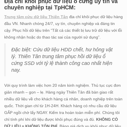
Địa chỉ khôi phục dữ liệu ổ cứng uy tín và
chuyên nghiệp tại TpHCM:
Trung tâm cứu dữ liệu Thiên Tân
địa chỉ khôi phục dữ liệu hàng
đầu VN. Nhanh chóng 24/7, uy tín, chuyên nghiệp và đáng tin
cậy. Phục hồi dữ liệu trên “Tất cả các thiết bị lưu trữ dữ liệu với lỗi
không nhận hoặc do thao tác sai của người sử dụng”.
Đặc biệt: Cứu dữ liệu HDD chết, hư hỏng vật
lý. Thiên Tân trung tâm phục hồi dữ liệu ổ
cứng SSD với tỷ lệ thành công cao nhất hiện
nay.
Với quy trình làm việc hơn 20 năm kinh nghiệm. Thủ tục cực đơn
giản nhanh – gọn – lẹ. Hàng ngày Thiên Tân đã bàn giao rất
nhiều dữ liệu về cho khách hàng cá nhân, doanh nghiệp trên toàn
quốc. Thời gian chỉ từ 1H-24H. Khách hàng có nhu cầu dữ liệu
GẤP ngồi chờ lấy NGAY. Kiểm tra hoàn toàn miễn phí. Chúng tôi
chỉ tính phí khi dữ liệu được khôi phục đúng và đủ.
KHÔNG CÓ
DỮ LIỆU = KHÔNG TỐN PHÍ
. Bảng giá dịch vụ khôi phục dữ liệu