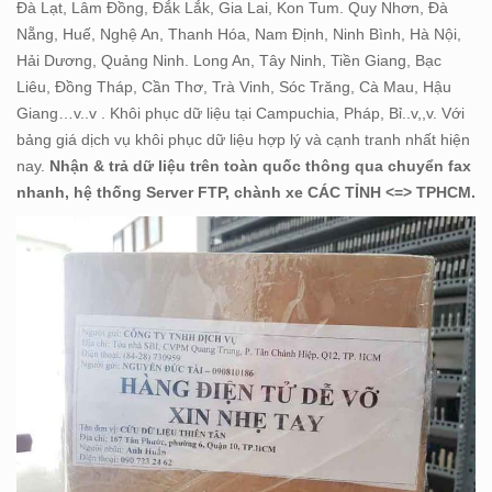
Đà Lạt, Lâm Đồng, Đắk Lắk, Gia Lai, Kon Tum. Quy Nhơn, Đà
Nẵng, Huế, Nghệ An, Thanh Hóa, Nam Định, Ninh Bình, Hà Nội,
Hải Dương, Quảng Ninh. Long An, Tây Ninh, Tiền Giang, Bạc
Liêu, Đồng Tháp, Cần Thơ, Trà Vinh, Sóc Trăng, Cà Mau, Hậu
Giang…v..v . Khôi phục dữ liệu tại Campuchia, Pháp, Bỉ..v,,v. Với
bảng giá dịch vụ khôi phục dữ liệu hợp lý và cạnh tranh nhất hiện
nay.
Nhận & trả dữ liệu trên toàn quốc thông qua chuyển fax
nhanh, hệ thống Server FTP, chành xe CÁC TỈNH <=> TPHCM.