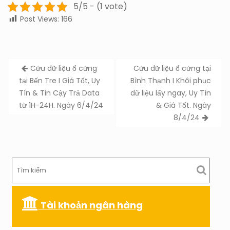
5/5 - (1 vote)
Post Views:
166
Post
Cứu dữ liệu ổ cứng
Cứu dữ liệu ổ cứng tại
navigation
tại Bến Tre I Giá Tốt, Uy
Bình Thạnh I Khôi phục
Tín & Tin Cậy Trả Data
dữ liệu lấy ngay, Uy Tín
từ 1H-24H. Ngày 6/4/24
& Giá Tốt. Ngày
8/4/24
Tài khoản ngân hàng