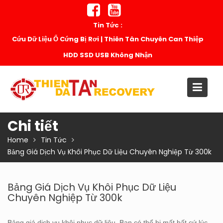
Skip
to
Tin Tức :
content
Hướng Dẫn Xử Lý Ổ Cứng Kêu Lạch Cạch: Sơ Cứu Chuẩn
Chuyên Gia
Chi tiết
Home
Tin Tức
Bảng Giá Dịch Vụ Khôi Phục Dữ Liệu Chuyên Nghiệp Từ 300k
Bảng Giá Dịch Vụ Khôi Phục Dữ Liệu
Chuyên Nghiệp Từ 300k
Bảng giá dịch vụ khôi phục dữ liệu. Bạn có thể bị mất bất cứ lúc