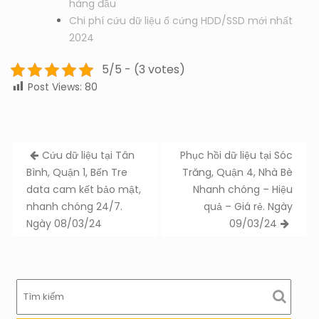
hàng đầu
Chi phí cứu dữ liệu ổ cứng HDD/SSD mới nhất
2024
5/5 - (3 votes)
Post Views:
80
Post
Cứu dữ liệu tại Tân
Phục hồi dữ liệu tại Sóc
navigation
Bình, Quận 1, Bến Tre
Trăng, Quận 4, Nhà Bè
data cam kết bảo mật,
Nhanh chóng – Hiệu
nhanh chóng 24/7.
quả – Giá rẻ. Ngày
Ngày 08/03/24
09/03/24