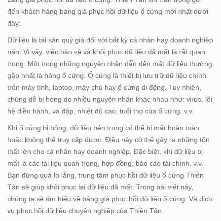
đến khách hàng bảng giá phục hồi dữ liệu ổ cứng mới nhất dưới
đây:
Dữ liệu là tài sản quý giá đối với bất kỳ cá nhân hay doanh nghiệp
nào. Vì vậy, việc bảo vệ và khôi phục dữ liệu đã mất là rất quan
trọng. Một trong những nguyên nhân dẫn đến mất dữ liệu thường
gặp nhất là hỏng ổ cứng. Ổ cứng là thiết bị lưu trữ dữ liệu chính
trên máy tính, laptop, máy chủ hay ổ cứng di động. Tuy nhiên,
chúng dễ bị hỏng do nhiều nguyên nhân khác nhau như: virus, lỗi
hệ điều hành, va đập, nhiệt độ cao, tuổi thọ của ổ cứng, v.v.
Khi ổ cứng bị hỏng, dữ liệu bên trong có thể bị mất hoàn toàn
hoặc không thể truy cập được. Điều này có thể gây ra những tổn
thất lớn cho cá nhân hay doanh nghiệp. Đặc biệt, khi dữ liệu bị
mất là các tài liệu quan trọng, hợp đồng, báo cáo tài chính, v.v.
Bạn đừng quá lo lắng, trung tâm phục hồi dữ liệu ổ cứng Thiên
Tân sẽ giúp khôi phục lại dữ liệu đã mất. Trong bài viết này,
chúng ta sẽ tìm hiểu về bảng giá phục hồi dữ liệu ổ cứng. Và dịch
vụ phục hồi dữ liệu chuyên nghiệp của Thiên Tân.