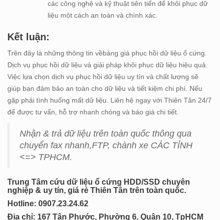
các công nghệ và kỹ thuật tiên tiến để khôi phục dữ
liệu một cách an toàn và chính xác.
Kết luận:
Trên đây là những thông tin vềbảng giá phục hồi dữ liệu ổ cứng.
Dịch vụ phục hồi dữ liệu và giải pháp khôi phục dữ liệu hiệu quả.
Việc lựa chọn dịch vụ phục hồi dữ liệu uy tín và chất lượng sẽ
giúp bạn đảm bảo an toàn cho dữ liệu và tiết kiệm chi phí. Nếu
gặp phải tình huống mất dữ liệu. Liên hệ ngay với Thiên Tân 24/7
để được tư vấn, hỗ trợ nhanh chóng và báo giá chi tiết.
Nhận & trả dữ liệu trên toàn quốc thông qua
chuyển fax nhanh,FTP, chành xe CÁC TỈNH
<=> TPHCM.
Trung Tâm cứu dữ liệu ổ cứng HDD/SSD chuyên
nghiệp & uy tín, giá rẻ Thiên Tân trên toàn quốc.
Hotline: 0
907.23.24.62
Địa chỉ: 167 Tân Phước, Phường 6, Quận 10, TpHCM