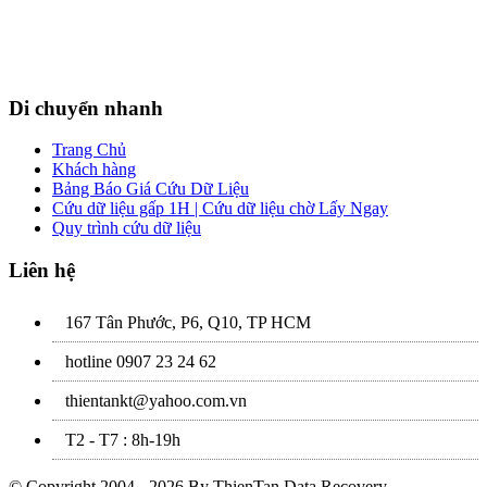
Di chuyển nhanh
Trang Chủ
Khách hàng
Bảng Báo Giá Cứu Dữ Liệu
Cứu dữ liệu gấp 1H | Cứu dữ liệu chờ Lấy Ngay
Quy trình cứu dữ liệu
Liên hệ
167 Tân Phước, P6, Q10, TP HCM
hotline 0907 23 24 62
thientankt@yahoo.com.vn
T2 - T7 : 8h-19h
© Copyright 2004 - 2026 By ThienTan Data Recovery