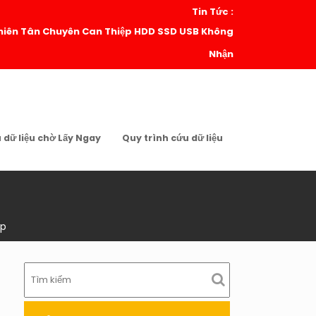
Tin Tức :
| Thiên Tân Chuyên Can Thiệp HDD SSD USB Không
Nhận
u dữ liệu chờ Lấy Ngay
Quy trình cứu dữ liệu
ấp