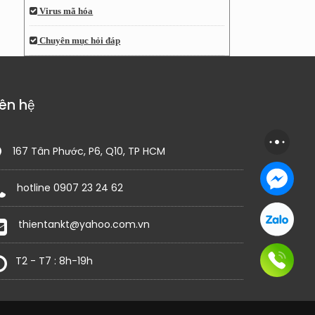
Virus mã hóa
Chuyên mục hỏi đáp
iên hệ
167 Tân Phước, P6, Q10, TP HCM
hotline 0907 23 24 62
thientankt@yahoo.com.vn
T2 - T7 : 8h-19h