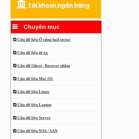
Tài khoản ngân hàng
Chuyên mục
Cứu dữ liệu Ổ cứng bad sector
Cứu dữ liệu từ xa
Cứu dữ Ghost - Recover nhầm
Cứu dữ liệu Mac OS
Cứu dữ liệu Linux
Cứu dữ liệu Laptop
Cứu dữ liệu Server
Cứu dữ liệu NAS / SAN