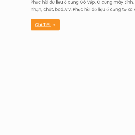
Phục hồi dữ liệu ổ cứng Gò Vấp. Ổ cứng máy tính, 
nhận, chết, bad..v.v. Phục hồi dữ liệu ổ cứng từ xa 
Chi Tiết