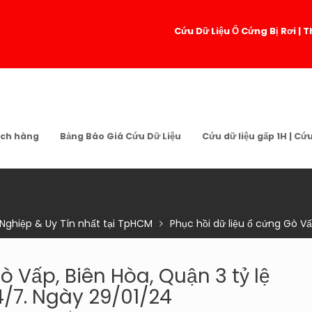
Cứu Dữ Liệu Ổ Cứng Bị Rơi 
ch hàng
Bảng Báo Giá Cứu Dữ Liệu
Cứu dữ liệu gấp 1H | Cứ
 Nghiệp & Uy Tín nhất tại TpHCM
Phục hồi dữ liệu ổ cứng Gò V
ò Vấp, Biên Hòa, Quận 3 tỷ lệ
4/7. Ngày 29/01/24