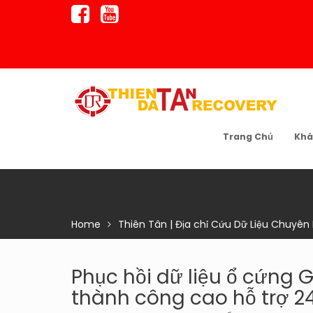
Skip
to
content
Trang Chủ
Khá
Home
Thiên Tân | Địa chỉ Cứu Dữ Liệu Chuyên
Phục hồi dữ liệu ổ cứng G
thành công cao hỗ trợ 2