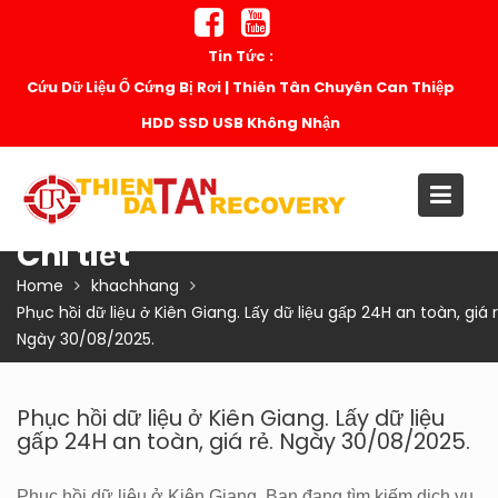
Skip
to
Tin Tức :
content
Cứu Dữ Liệu Ổ Cứng Bị Rơi | Thiên Tân Chuyên Can Thiệp
HDD SSD USB Không Nhận
Chi tiết
Home
khachhang
Phục hồi dữ liệu ở Kiên Giang. Lấy dữ liệu gấp 24H an toàn, giá r
Ngày 30/08/2025.
Phục hồi dữ liệu ở Kiên Giang. Lấy dữ liệu
gấp 24H an toàn, giá rẻ. Ngày 30/08/2025.
Phục hồi dữ liệu ở Kiên Giang. Bạn đang tìm kiếm dịch vụ