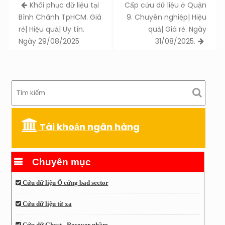
Post
Khôi phục dữ liệu tại
Cấp cứu dữ liệu ở Quận
navigation
Bình Chánh TpHCM. Giá
9. Chuyên nghiệp| Hiệu
rẻ| Hiệu quả| Uy tín.
quả| Giá rẻ. Ngày
Ngày 29/08/2025
31/08/2025.
Tài khoản ngân hàng
Chuyên mục
Cứu dữ liệu Ổ cứng bad sector
Cứu dữ liệu từ xa
Cứu dữ Ghost - Recover nhầm