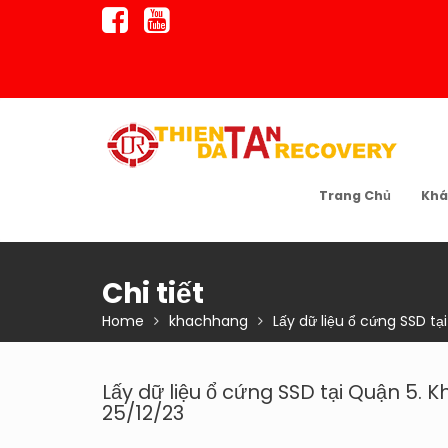
Skip
to
content
Trang Chủ
Khá
Chi tiết
Home
khachhang
Lấy dữ liệu ổ cứng SSD tạ
Lấy dữ liệu ổ cứng SSD tại Quận 5. K
25/12/23