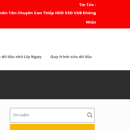
Tin Tức :
| Thiên Tân Chuyên Can Thiệp HDD SSD USB Không
Nhận
u dữ liệu chờ Lấy Ngay
Quy trình cứu dữ liệu