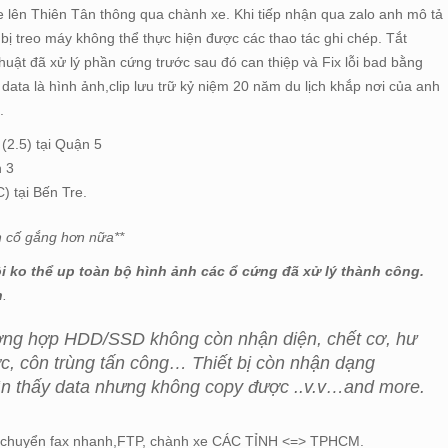
 lên Thiên Tân thông qua chành xe. Khi tiếp nhận qua zalo anh mô tả
bị treo máy không thể thực hiện được các thao tác ghi chép. Tắt
uật đã xử lý phần cứng trước sau đó can thiệp và Fix lỗi bad bằng
l data là hình ảnh,clip lưu trữ kỷ niệm 20 năm du lịch khắp nơi của anh
ủ.
2.5) tại Quận 5
n 3
) tại Bến Tre.
n cố gắng hơn nữa**
ôi ko thể up toàn bộ hình ảnh các ổ cứng đã xử lý thành công.
h
.
rường hợp HDD/SSD không còn nhận diện, chết cơ, hư
ước, côn trùng tấn công… Thiết bị còn nhận dạng
hìn thấy data nhưng không copy được ..v.v…and more.
qua chuyển fax nhanh,FTP, chành xe CÁC TỈNH <=> TPHCM.