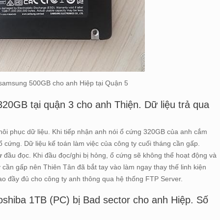
 samsung 500GB cho anh Hiệp tại Quận 5
20GB tại quận 3 cho anh Thiện. Dữ liệu trả qua
ôi phục dữ liệu. Khi tiếp nhận anh nói ổ cứng 320GB của anh cắm
cứng. Dữ liệu kế toán làm việc của công ty cuối tháng cần gấp.
ư đầu đọc. Khi đầu đọc/ghi bị hỏng, ổ cứng sẽ không thể hoạt động và
y cần gấp nên Thiên Tân đã bắt tay vào làm ngay thay thế linh kiện
iao đầy đủ cho công ty anh thông qua hệ thống FTP Server.
Toshiba 1TB (PC) bị Bad sector cho anh Hiệp. Số