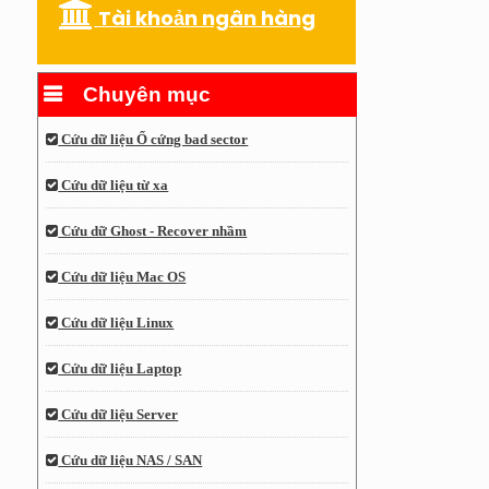
Tài khoản ngân hàng
Chuyên mục
Cứu dữ liệu Ổ cứng bad sector
Cứu dữ liệu từ xa
Cứu dữ Ghost - Recover nhầm
Cứu dữ liệu Mac OS
Cứu dữ liệu Linux
Cứu dữ liệu Laptop
Cứu dữ liệu Server
Cứu dữ liệu NAS / SAN