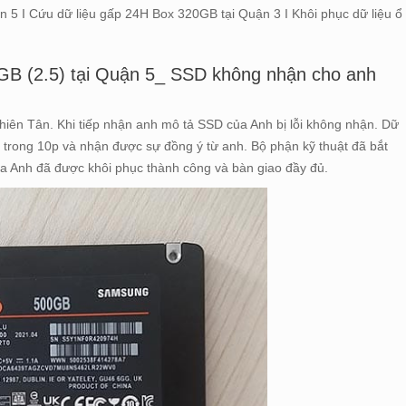
 5 I Cứu dữ liệu gấp 24H Box 320GB tại Quận 3 I Khôi phục dữ liệu ổ
B (2.5) tại Quận 5_ SSD không nhận cho anh
hiên Tân. Khi tiếp nhận anh mô tả SSD của Anh bị lỗi không nhận. Dữ
á trong 10p và nhận được sự đồng ý từ anh. Bộ phận kỹ thuật đã bắt
của Anh đã được khôi phục thành công và bàn giao đầy đủ.