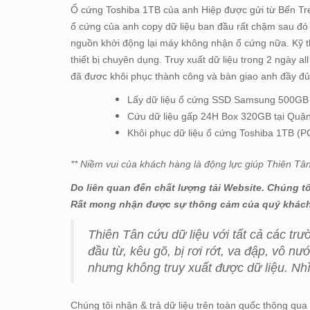
Ổ cứng Toshiba 1TB của anh Hiệp được gửi từ Bến Tre
ổ cứng của anh copy dữ liệu ban đầu rất chậm sau đó 
nguồn khởi động lại máy không nhận ổ cứng nữa. Kỹ th
thiết bị chuyên dụng. Truy xuất dữ liệu trong 2 ngày al
đã đươc khôi phục thành công và bàn giao anh đầy đ
Lấy dữ liệu ổ cứng SSD Samsung 500GB (
Cứu dữ liệu gấp 24H Box 320GB tại Quậ
Khôi phục dữ liệu ổ cứng Toshiba 1TB (PC
** Niềm vui của khách hàng là động lực giúp Thiên Tâ
Do liên quan đến chất lượng tải Website. Chúng t
Rất mong nhận được sự thông cảm của quý khác
Thiên Tân cứu dữ liệu với tất cả các t
đầu từ, kêu gõ, bị rơi rớt, va đập, vô n
nhưng không truy xuất được dữ liệu. N
Chúng tôi nhận & trả dữ liệu trên toàn quốc thông 