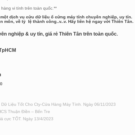
 hàng vi tính trên toàn quốc.**
 một dịch vụ cứu dữ liệu ổ cứng máy tính chuyên nghiệp, uy tín.
 môn, về tỷ lệ thành công..v..v. Hãy liên hệ ngay với Thiên Tân.
 nghiệp & uy tín, giá rẻ Thiên Tân trên toàn quốc.
, TpHCM
n
00
Cứu Dữ Liệu Tốt Cho Cty-Cửa Hàng Máy Tính. Ngày 06/11/2023
HCS Thuận Điền – Bến Tre
giá cực TỐT. Ngày 13/4/2023