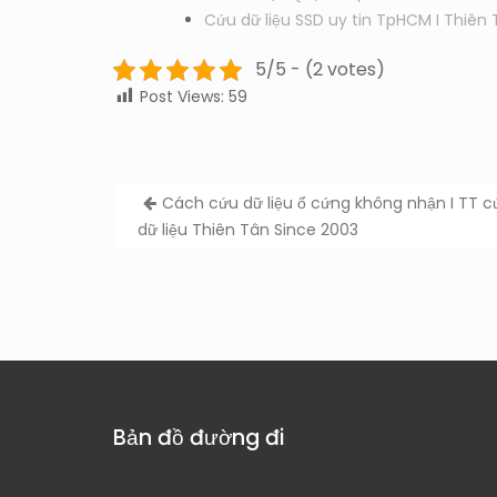
Cứu dữ liệu SSD uy tin TpHCM I Thiên 
5/5 - (2 votes)
Post Views:
59
Post
Cách cứu dữ liệu ổ cứng không nhận I TT c
navigation
dữ liệu Thiên Tân Since 2003
Bản đồ đường đi