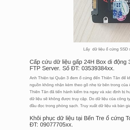
Lấy dữ liệu ổ cứng SSD
Cấp cứu dữ liệu gấp 24H Box di động 3
FTP Server. Số ĐT: 03539384xx.
Anh Thiện tại Quận 3 đem ổ cứng đến Thiên Tân để kh
nguồn không nhận kèm theo gõ nhẹ từ bên trong của ổ 
Thiên Tân đã tiến hành kiểm tra ngay và xác định bị h
dữ liệu sẽ không được truy cập. Do dữ liệu của công t
đầu đọc trong phòng sạch. Truy xuất dữ liệu và bàn g
Khôi phục dữ liệu tại Bến Tre ổ cứng 
ĐT: 09077705xx.