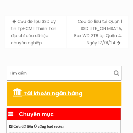
Post
Cứu dữ liệu SSD uy
Cứu dữ liệu tại Quận 1
navigation
tin TpHCM I Thiên Tân
SSD LITE_ON MSATA,
địa chỉ cứu dữ liệu
Box WD 2TB tại Quận 4.
chuyên nghiệp.
Ngày 17/01/24
Tài khoản ngân hàng
Chuyên mục
Cứu dữ liệu Ổ cứng bad sector