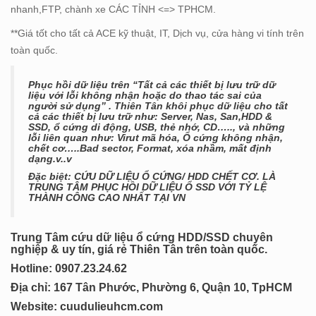
nhanh,FTP, chành xe CÁC TỈNH <=> TPHCM.
**Giá tốt cho tất cả ACE kỹ thuật, IT, Dịch vụ, cửa hàng vi tính trên
toàn quốc.
Phục hồi dữ liệu trên “
T
ất cả các thiết bị
lưu trữ dữ
liệu
với
lỗi không nhận hoặc do thao tác sai của
người sử dụng
” . Thiên Tân khôi phục dữ liệu cho tất
cả các thiết bị lưu trữ như:
Server, Nas, San,HDD &
SSD, ổ cứng di động, USB, thẻ nhớ, CD….., và những
lỗi liên quan như: Virut mã hóa, Ổ cứng không nhận,
chết cơ…..Bad sector, Format, xóa nhầm, mất định
dạng.v..v
Đặc biệt
: CỨU DỮ LIỆU Ổ CỨNG/ HDD CHẾT CƠ. LÀ
TRUNG TÂM PHỤC HỒI DỮ LIỆU Ổ SSD VỚI TỶ LỆ
THÀNH CÔNG CAO NHẤT TẠI VN
Trung Tâm cứu dữ liệu ổ cứng HDD/SSD chuyên
nghiệp & uy tín, giá rẻ Thiên Tân trên toàn quốc.
Hotline: 0
907.23.24.62
Địa chỉ: 167 Tân Phước, Phường 6, Quận 10, TpHCM
Website:
cuudulieuhcm.com