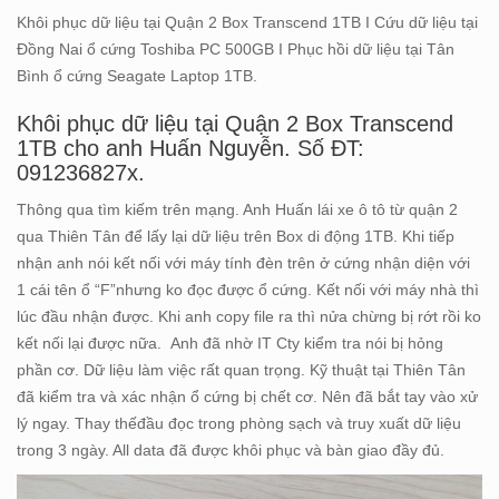
Khôi phục dữ liệu tại Quận 2 Box Transcend 1TB I Cứu dữ liệu tại
Đồng Nai ổ cứng Toshiba PC 500GB I Phục hồi dữ liệu tại Tân
Bình ổ cứng Seagate Laptop 1TB.
Khôi phục dữ liệu tại Quận 2 Box Transcend
1TB cho anh Huấn Nguyễn. Số ĐT:
091236827x.
Thông qua tìm kiếm trên mạng. Anh Huấn lái xe ô tô từ quận 2
qua Thiên Tân để lấy lại dữ liệu trên Box di động 1TB. Khi tiếp
nhận anh nói kết nối với máy tính đèn trên ở cứng nhận diện với
1 cái tên ổ “F”nhưng ko đọc được ổ cứng. Kết nối với máy nhà thì
lúc đầu nhận được. Khi anh copy file ra thì nửa chừng bị rớt rồi ko
kết nối lại được nữa. Anh đã nhờ IT Cty kiểm tra nói bị hỏng
phần cơ. Dữ liệu làm việc rất quan trọng. Kỹ thuật tại Thiên Tân
đã kiểm tra và xác nhận ổ cứng bị chết cơ. Nên đã bắt tay vào xử
lý ngay. Thay thếđầu đọc trong phòng sạch và truy xuất dữ liệu
trong 3 ngày. All data đã được khôi phục và bàn giao đầy đủ.