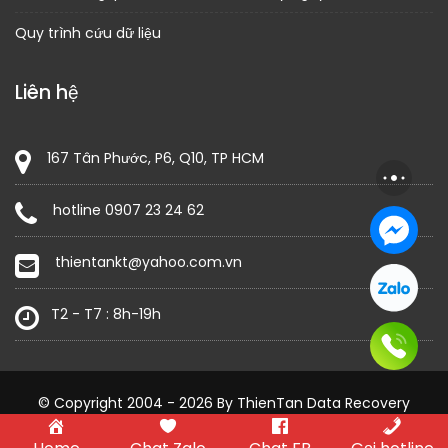
Quy trình cứu dữ liệu
Liên hệ
167 Tân Phước, P6, Q10, TP HCM
hotline 0907 23 24 62
thientankt@yahoo.com.vn
T2 - T7 : 8h-19h
© Copyright 2004 - 2026 By ThienTan Data Recovery
Construction Field by
Acme Themes