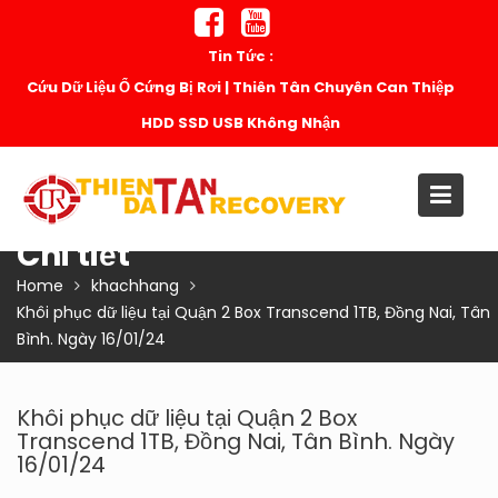
Skip
to
Tin Tức :
content
Cứu Dữ Liệu Ổ Cứng Bị Rơi | Thiên Tân Chuyên Can Thiệp
HDD SSD USB Không Nhận
Chi tiết
Home
khachhang
Khôi phục dữ liệu tại Quận 2 Box Transcend 1TB, Đồng Nai, Tân
Bình. Ngày 16/01/24
Khôi phục dữ liệu tại Quận 2 Box
Transcend 1TB, Đồng Nai, Tân Bình. Ngày
16/01/24