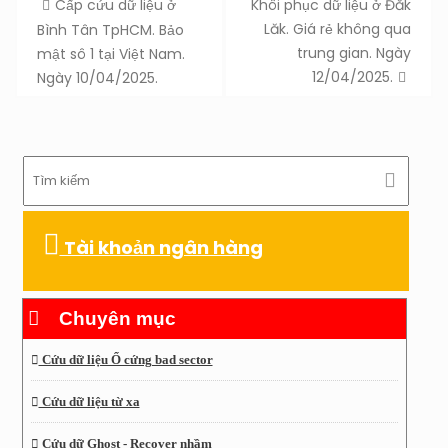
Cấp cứu dữ liệu ở
Khôi phục dữ liệu ở Đăk
navigation
Lăk. Giá rẻ không qua
Bình Tân TpHCM. Bảo
trung gian. Ngày
mật sô 1 tại Việt Nam.
12/04/2025.
Ngày 10/04/2025.
Tài khoản ngân hàng
Chuyên mục
Cứu dữ liệu Ổ cứng bad sector
Cứu dữ liệu từ xa
Cứu dữ Ghost - Recover nhầm