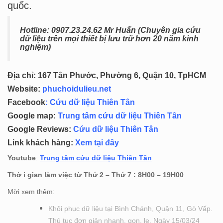
quốc.
Hotline: 0
907.23.24.62 Mr Huấn (
Chuyên gia cứu
dữ liệu trên mọi thiết bị lưu trữ hơn 20 năm kinh
nghiệm)
Địa chỉ: 167 Tân Phước, Phường 6, Quận 10, TpHCM
Website:
phuchoidulieu.net
Facebook
:
Cứu dữ liệu Thiên Tân
Google map:
Trung tâm cứu dữ liệu Thiên Tân
Google Reviews:
Cứu dữ liệu Thiên Tân
Link khách hàng:
Xem tại đây
Youtube
:
Trung tâm cứu dữ liệu Thiên Tân
Thờ i gian làm việc từ Thứ 2 – Thứ 7 : 8H00 – 19H00
Mời xem thêm:
Khôi phục dữ liệu tại Bình Chánh, Quận 11, Gò Vấp.
Thủ tục đơn giản nhanh, gọn, lẹ. Ngày 15/03/24