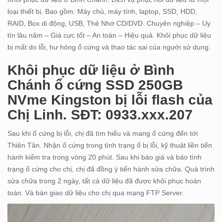
loại thiết bị. Bao gồm: Máy chủ, máy tính, laptop, SSD, HDD,
RAID, Box di động, USB, Thẻ Nhớ CD/DVD. Chuyên nghiệp – Uy
tín lâu năm – Giá cực tốt – An toàn – Hiệu quả. Khôi phục dữ liệu
bị mất do lỗi, hư hỏng ổ cứng và thao tác sai của người sử dụng.
Khôi phục dữ liệu ở Bình
Chánh ổ cứng SSD 250GB
NVme Kingston bị lỗi flash của
Chị Linh. SĐT: 0933.xxx.207
Sau khi ổ cứng bị lỗi, chị đã tìm hiểu và mang ổ cứng đến tới
Thiên Tân. Nhận ổ cứng trong tình trạng ổ bị lỗi, kỹ thuật liền tiến
hành kiểm tra trong vòng 20 phút. Sau khi báo giá và báo tình
trạng ổ cứng cho chị, chị đã đồng ý tiến hành sửa chữa. Quá trình
sửa chữa trong 2 ngày, tất cả dữ liệu đã được khôi phục hoàn
toàn. Và bàn giao dữ liệu cho chị qua mạng FTP Server.