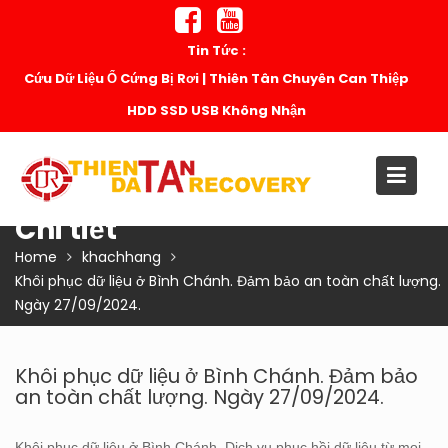
Skip
to
Tin Tức :
content
Cứu Dữ Liệu Ổ Cứng Bị Rơi | Thiên Tân Chuyên Can Thiệp
HDD SSD USB Không Nhận
Chi tiết
Home
khachhang
Khôi phục dữ liệu ở Bình Chánh. Đảm bảo an toàn chất lượng.
Ngày 27/09/2024.
Khôi phục dữ liệu ở Bình Chánh. Đảm bảo
an toàn chất lượng. Ngày 27/09/2024.
Khôi phục dữ liệu ở Bình Chánh. Dịch vụ phục hồi dữ liệu từ mọi