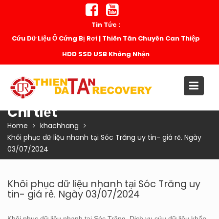
Skip
to
Tin Tức :
content
Cứu Dữ Liệu Ổ Cứng Bị Rơi | Thiên Tân Chuyên Can Thiệp
HDD SSD USB Không Nhận
Chi tiết
Home
khachhang
Khôi phục dữ liệu nhanh tại Sóc Trăng uy tin- giá rẻ. Ngày
03/07/2024
Khôi phục dữ liệu nhanh tại Sóc Trăng uy
tin- giá rẻ. Ngày 03/07/2024
Khôi phục dữ liệu nhanh tại Sóc Trăng. Dịch vụ cứu dữ liệu khẩn