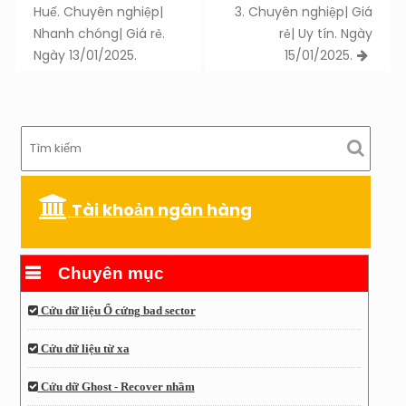
navigation
Huế. Chuyên nghiệp|
3. Chuyên nghiệp| Giá
Nhanh chóng| Giá rẻ.
rẻ| Uy tín. Ngày
Ngày 13/01/2025.
15/01/2025.
Tài khoản ngân hàng
Chuyên mục
Cứu dữ liệu Ổ cứng bad sector
Cứu dữ liệu từ xa
Cứu dữ Ghost - Recover nhầm