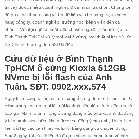
tin cậy được nhiều doanh nghiệp & cá nhân lựa chọn. Chúng tôi
đã phục hồi thành công và trả dữ liệu về cho hàng triệu khách
hàng công ty, doanh nghiệp, trường học, bệnh viện đến cá
nhân… Với đội ngũ kĩ thuật viên chuyên nghiệp, cứu dữ liệu tại
Bình Thạnh TpHCM xử lý mọi loại ổ cứng, mọi thiết bị lưu trữ, từ
SSD thông thường đến SSD NVMe.
Cứu dữ liệu ở Bình Thạnh
TpHCM ổ cứng Kioxia 512GB
NVme bị lỗi flash của Anh
Tuân. SĐT: 0902.xxx.574
Ngay khi ổ cứng bị lỗi, anh đã mang ổ cứng đến tới Thiên Tân. Ổ
cứng trong tình trạng bị lỗi, đội kỹ thuật liền tiến hành kiểm tra và
báo giá. Nắm rõ tình trạng ổ cứng đang mắc phải và anh đã đồng
ý tiến hành sửa chữa. Nhận được sự đồng ý của anh, Thiên Tân
liền bắt tay vào can thiệp và fix lỗi bằng dụng cụ chuyên dụng.
Sau 2 ngày, tất cả dữ liệu đã được khôi phục hoàn toàn và bàn