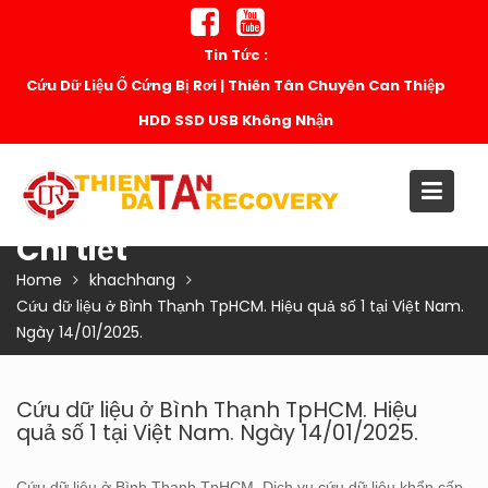
Skip
to
Tin Tức :
content
Cứu Dữ Liệu Ổ Cứng Bị Rơi | Thiên Tân Chuyên Can Thiệp
HDD SSD USB Không Nhận
Chi tiết
Home
khachhang
Cứu dữ liệu ở Bình Thạnh TpHCM. Hiệu quả số 1 tại Việt Nam.
Ngày 14/01/2025.
Cứu dữ liệu ở Bình Thạnh TpHCM. Hiệu
quả số 1 tại Việt Nam. Ngày 14/01/2025.
Cứu dữ liệu ở Bình Thạnh TpHCM. Dịch vụ cứu dữ liệu khẩn cấp,