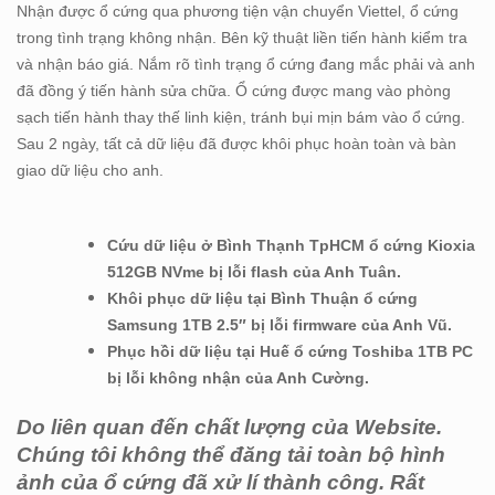
Nhận được ổ cứng qua phương tiện vận chuyển Viettel, ổ cứng
trong tình trạng không nhận. Bên kỹ thuật liền tiến hành kiểm tra
và nhận báo giá. Nắm rõ tình trạng ổ cứng đang mắc phải và anh
đã đồng ý tiến hành sửa chữa. Ổ cứng được mang vào phòng
sạch tiến hành thay thế linh kiện, tránh bụi mịn bám vào ổ cứng.
Sau 2 ngày, tất cả dữ liệu đã được khôi phục hoàn toàn và bàn
giao dữ liệu cho anh.
Cứu dữ liệu ở Bình Thạnh TpHCM ổ cứng Kioxia
512GB NVme bị lỗi flash của Anh Tuân.
Khôi phục dữ liệu tại Bình Thuận ổ cứng
Samsung 1TB 2.5″ bị lỗi firmware của Anh Vũ.
Phục hồi dữ liệu tại Huế ổ cứng Toshiba 1TB PC
bị lỗi không nhận của Anh Cường.
Do liên quan đến chất lượng của Website.
Chúng tôi không thể đăng tải toàn bộ hình
ảnh của ổ cứng đã xử lí thành công. Rất