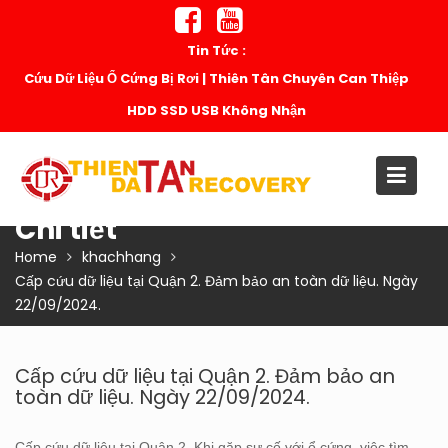
Skip
to
Tin Tức :
content
Cứu Dữ Liệu Ổ Cứng Bị Rơi | Thiên Tân Chuyên Can Thiệp
HDD SSD USB Không Nhận
Chi tiết
Home
khachhang
Cấp cứu dữ liệu tại Quận 2. Đảm bảo an toàn dữ liệu. Ngày
22/09/2024.
Cấp cứu dữ liệu tại Quận 2. Đảm bảo an
toàn dữ liệu. Ngày 22/09/2024.
Cấp cứu dữ liệu tại Quận 2. Khi gặp sự cố với ổ cứng, việc tìm