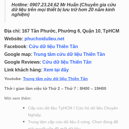
Hotline: 0
907.23.24.62 Mr Huấn (
Chuyên gia cứu
dữ liệu trên mọi thiết bị lưu trữ hơn 20 năm kinh
nghiệm)
Địa chỉ: 167 Tân Phước, Phường 6, Quận 10, TpHCM
Website:
phuchoidulieu.net
Facebook
:
Cứu dữ liệu Thiên Tân
Google map:
Trung tâm cứu dữ liệu Thiên Tân
Google Reviews:
Cứu dữ liệu Thiên Tân
Link khách hàng:
Xem tại đây
Youtube
:
Trung tâm cứu dữ liệu Thiên Tân
Thờ i gian làm việc từ Thứ 2 – Thứ 7 : 8H00 – 19H00
Mời xem thêm:
Cấp cứu dữ liệu TpHCM I Cứu hộ dữ liệu Chuyên
Nghiệp.
Trung tâm cấp cứu dữ liệu ổ cứng. Chọn đúng để
giải quyết vấn đề mất dữ liệu