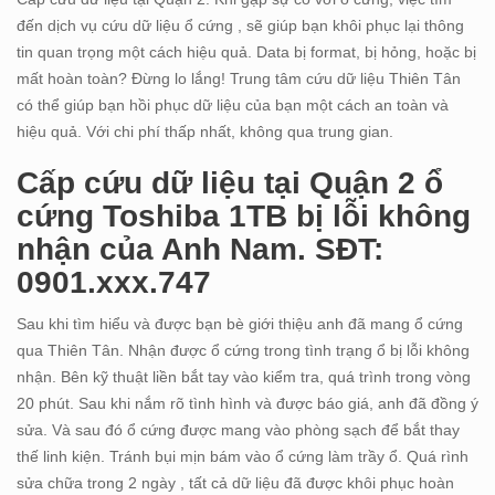
đến dịch vụ cứu dữ liệu ổ cứng , sẽ giúp bạn khôi phục lại thông
tin quan trọng một cách hiệu quả. Data bị format, bị hỏng, hoặc bị
mất hoàn toàn? Đừng lo lắng! Trung tâm cứu dữ liệu Thiên Tân
có thể giúp bạn hồi phục dữ liệu của bạn một cách an toàn và
hiệu quả. Với chi phí thấp nhất, không qua trung gian.
Cấp cứu dữ liệu tại Quận 2 ổ
cứng Toshiba 1TB bị lỗi không
nhận của Anh Nam. SĐT:
0901.xxx.747
Sau khi tìm hiểu và được bạn bè giới thiệu anh đã mang ổ cứng
qua Thiên Tân. Nhận được ổ cứng trong tình trạng ổ bị lỗi không
nhận. Bên kỹ thuật liền bắt tay vào kiểm tra, quá trình trong vòng
20 phút. Sau khi nắm rõ tình hình và được báo giá, anh đã đồng ý
sửa. Và sau đó ổ cứng được mang vào phòng sạch để bắt thay
thế linh kiện. Tránh bụi mịn bám vào ổ cứng làm trầy ổ. Quá rình
sửa chữa trong 2 ngày , tất cả dữ liệu đã được khôi phục hoàn