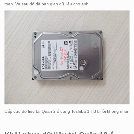
toàn. Và sau đó đã bàn giao dữ liệu cho anh.
Cấp cứu dữ liệu tại Quận 2 ổ cứng Toshiba 1 TB bị lỗi không nhận