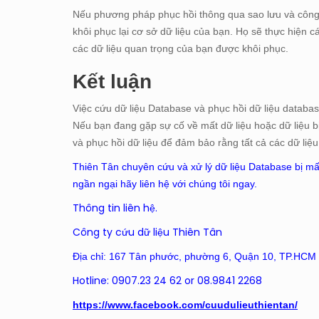
Nếu phương pháp phục hồi thông qua sao lưu và công 
khôi phục lại cơ sở dữ liệu của bạn. Họ sẽ thực hiện 
các dữ liệu quan trọng của bạn được khôi phục.
Kết luận
Việc cứu dữ liệu Database và phục hồi dữ liệu database
Nếu bạn đang gặp sự cố về mất dữ liệu hoặc dữ liệu b
và phục hồi dữ liệu để đảm bảo rằng tất cả các dữ liệ
Thiên Tân chuyên cứu và xử lý dữ liệu Database bị mất/
ngần ngại hãy liên hệ với chúng tôi ngay.
Thông tin liên hệ.
Công ty cứu dữ liệu Thiên Tân
Địa chỉ: 167 Tân phước, phường 6, Quận 10, TP.HCM (
Hotline: 0907.23 24 62 or 08.9841 2268
https://www.facebook.com/cuudulieuthientan/