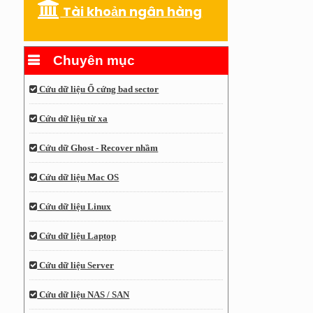
Tài khoản ngân hàng
Chuyên mục
Cứu dữ liệu Ổ cứng bad sector
Cứu dữ liệu từ xa
Cứu dữ Ghost - Recover nhầm
Cứu dữ liệu Mac OS
Cứu dữ liệu Linux
Cứu dữ liệu Laptop
Cứu dữ liệu Server
Cứu dữ liệu NAS / SAN