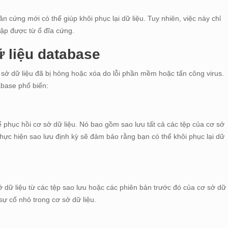
 cứng mới có thể giúp khôi phục lại dữ liệu. Tuy nhiên, việc này chỉ
cập được từ ổ đĩa cứng.
 liệu database
ơ sở dữ liệu đã bị hỏng hoặc xóa do lỗi phần mềm hoặc tấn công virus.
abase phổ biến:
 phục hồi cơ sở dữ liệu. Nó bao gồm sao lưu tất cả các tệp của cơ sở
c thực hiện sao lưu định kỳ sẽ đảm bảo rằng bạn có thể khôi phục lại dữ
ở dữ liệu từ các tệp sao lưu hoặc các phiên bản trước đó của cơ sở dữ
sự cố nhỏ trong cơ sở dữ liệu.