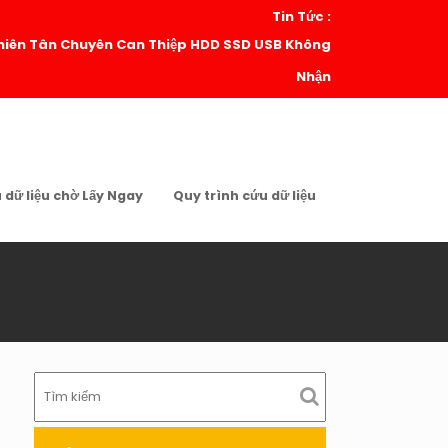
Tin Tức :
| Thiên Tân Chuyên Can Thiệp HDD SSD USB Không
Nhận
u dữ liệu chờ Lấy Ngay
Quy trình cứu dữ liệu