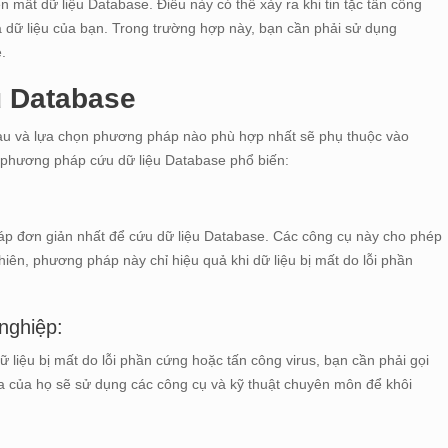
ến mất dữ liệu Database. Điều này có thể xảy ra khi tin tặc tấn công
 dữ liệu của bạn. Trong trường hợp này, bạn cần phải sử dụng
.
u Database
au và lựa chọn phương pháp nào phù hợp nhất sẽ phụ thuộc vào
 phương pháp cứu dữ liệu Database phổ biến:
p đơn giản nhất để cứu dữ liệu Database. Các công cụ này cho phép
hiên, phương pháp này chỉ hiệu quả khi dữ liệu bị mất do lỗi phần
nghiệp:
ệu bị mất do lỗi phần cứng hoặc tấn công virus, bạn cần phải gọi
a của họ sẽ sử dụng các công cụ và kỹ thuật chuyên môn để khôi